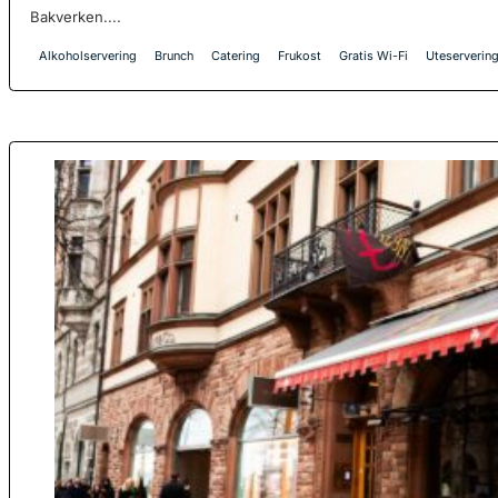
Bakverken....
Alkoholservering
Brunch
Catering
Frukost
Gratis Wi-Fi
Uteserverin