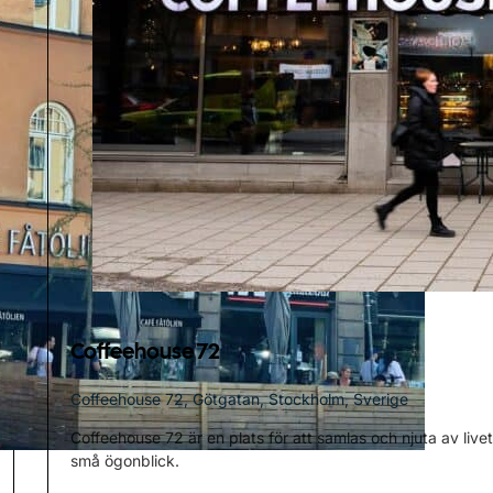
Coffeehouse 72
Coffeehouse 72, Götgatan, Stockholm, Sverige
Coffeehouse 72 är en plats för att samlas och njuta av live
små ögonblick.