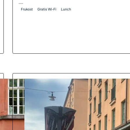
....
Frukost
Gratis Wi-Fi
Lunch