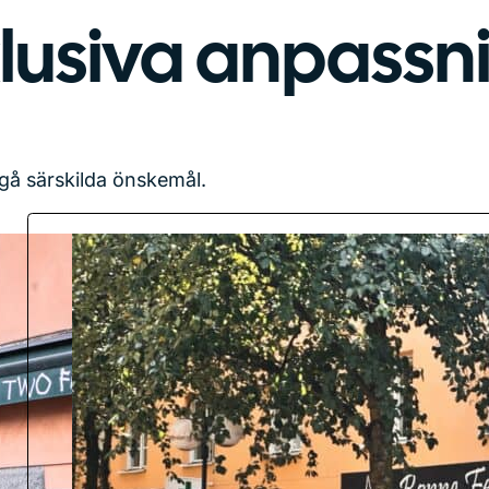
lusiva anpassn
sgå särskilda önskemål.