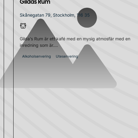
Gildas Rum
Skånegatan 79, Stockholm, 116 35
Gilda’s Rum är ett kafé med en mysig atmosfär med en
inredning som är....
Alkoholservering
Uteservering