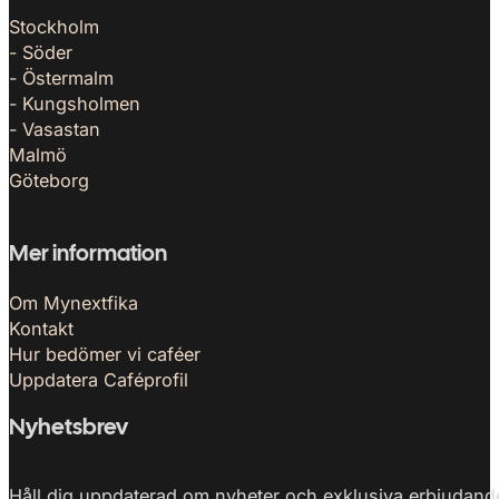
Stockholm
- Söder
- Östermalm
- Kungsholmen
- Vasastan
Malmö
Göteborg
Mer information
Om Mynextfika
Kontakt
Hur bedömer vi caféer
Uppdatera Caféprofil
Nyhetsbrev
Håll dig uppdaterad om nyheter och exklusiva erbjudanden