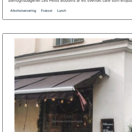
Stenugnsbageriet Les Petits Boudins är ett svenskt café som erbjud
Alkoholservering
Frukost
Lunch