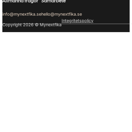
Allmänna frågor
Samarbete
info@mynextfika.se
hello@mynextfika.se
Integritetspolicy
Copyright 2026 © Mynextfika