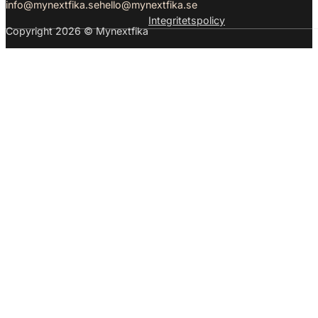
info@mynextfika.se
hello@mynextfika.se
Integritetspolicy
Copyright 2026 © Mynextfika